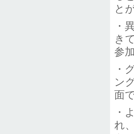
と
・
き
参
・
ン
面
・
れ