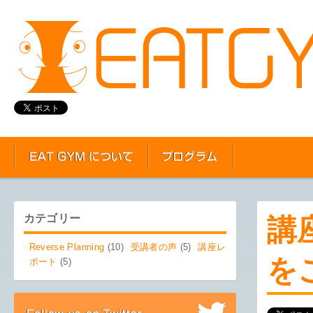
カテゴリー
講
Reverse Planning
(10)
受講者の声
(5)
講座レ
を
ポート
(5)