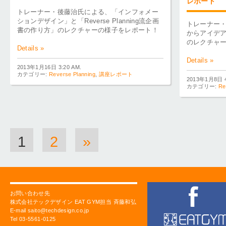
レポート
トレーナー・後藤治氏による、「インフォメー
ションデザイン」と「Reverse Planning流企画
トレーナー
書の作り方」のレクチャーの様子をレポート！
からアイデアを発
のレクチャ
Details »
Details »
2013年1月16日 3:20 AM.
カテゴリー:
Reverse Planning
,
講座レポート
2013年1月8日 4
カテゴリー:
Re
1
2
»
お問い合わせ先
株式会社テックデザイン EAT GYM担当 斉藤和弘
E-mail saito@techdesign.co.jp
Tel 03-5561-0125