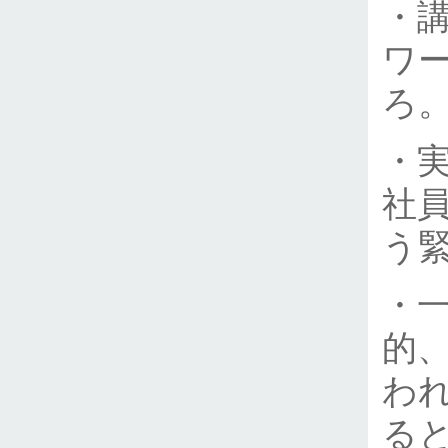
・
ワ
ろ
・
社
う
・
的
わ
る