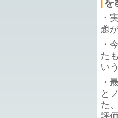
を
・
題
・
た
い
・
と
た
評