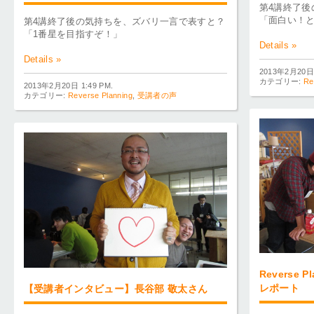
第4講終了
「面白い！
第4講終了後の気持ちを、ズバリ一言で表すと？
「1番星を目指すぞ！」
Details »
Details »
2013年2月20日 
カテゴリー:
Re
2013年2月20日 1:49 PM.
カテゴリー:
Reverse Planning
,
受講者の声
Reverse P
レポート
【受講者インタビュー】長谷部 敬太さん