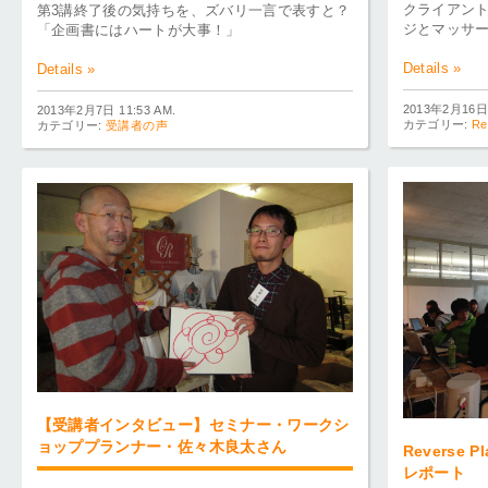
クライアン
第3講終了後の気持ちを、ズバリ一言で表すと？
ジとマッサ
「企画書にはハートが大事！」
Details »
Details »
2013年2月16日 
2013年2月7日 11:53 AM.
カテゴリー:
Re
カテゴリー:
受講者の声
【受講者インタビュー】セミナー・ワークシ
ョッププランナー・佐々木良太さん
Reverse P
レポート