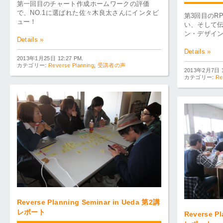
第一回目のチャート作成ホームワークの評価
で、NO.1に選ばれた佐々木良太さんにインタビ
第3回目のR
ュー！
い、そして
ン・デザイ
Details »
Details »
2013年1月25日 12:27 PM.
カテゴリー:
Reverse Planning
,
受講者の声
2013年2月7日 1
カテゴリー:
Re
Reverse Planning Seminar in Ueda 第2講
レポート
Reverse P