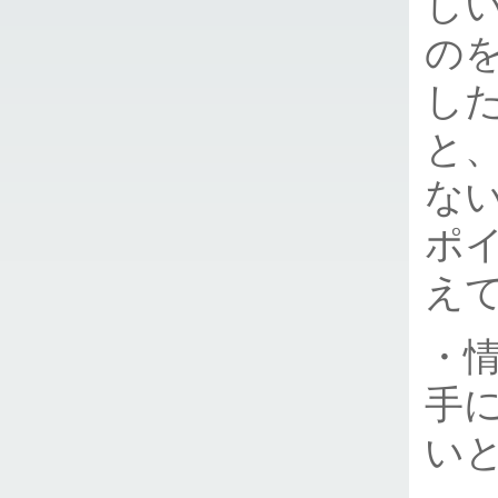
し
の
し
と
な
ポ
え
・
手
い