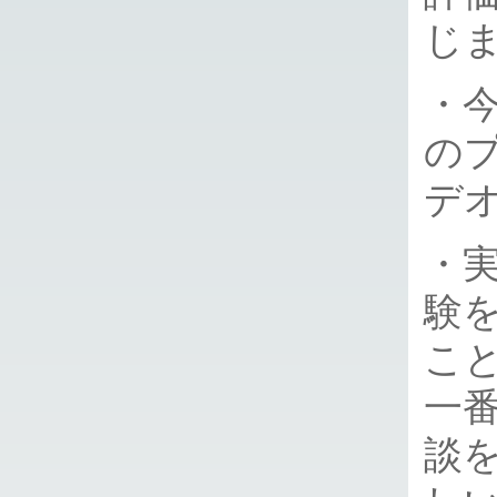
じ
・
の
デ
・
験
こ
一
談