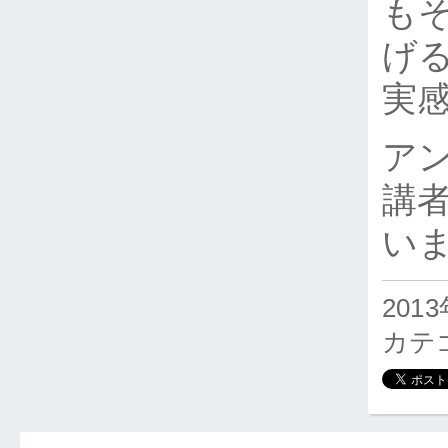
も
げ
実
ア
講
い
2013
カテ